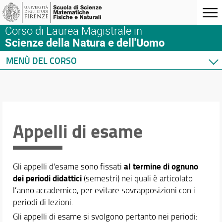
Corso di Laurea Magistrale in
Scienze della Natura e dell'Uomo
MENÙ DEL CORSO
Home
Corso di studio
Didattica
Verbali e Relazioni
Appelli di esame
Orario e calendari
Orario delle lezioni
al termine di ognuno
Gli appelli d'esame sono fissati
Calendario didattico
dei periodi didattici
(semestri) nei quali è articolato
Appelli di esame
l’anno accademico, per evitare sovrapposizioni con i
Calendario esami di laurea
periodi di lezioni.
Gli appelli di esame si svolgono pertanto nei periodi: