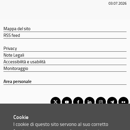
03.07.2026
Mappa del sito
RSS feed
Privacy
Note Legali
Accessibilità e usabilità
Monitoraggio
Area personale
Cookie
Corso di Laurea Magistrale in Scienze della Natura e dell'Uomo
I cookie di questo sito servono al suo corretto
© Copyright 2012-2026 Università degli Studi di Firenze UNIFI