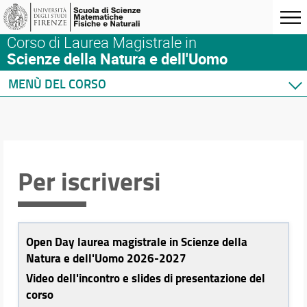
Corso di Laurea Magistrale in
Scienze della Natura e dell'Uomo
MENÙ DEL CORSO
Home
Corso di studio
Sedi e strutture
Organizzazione
Per iscriversi
Norme e regolamenti
Per iscriversi
Per laurearsi
Proseguire dopo la laurea
Open Day laurea magistrale in Scienze della
Iscrizione all'Albo degli Agrotecnici
Natura e dell'Uomo 2026-2027
Il lavoro del naturalista
Video dell'incontro e slides di presentazione del
Accesso all'insegnamento
corso
Qualità del Corso