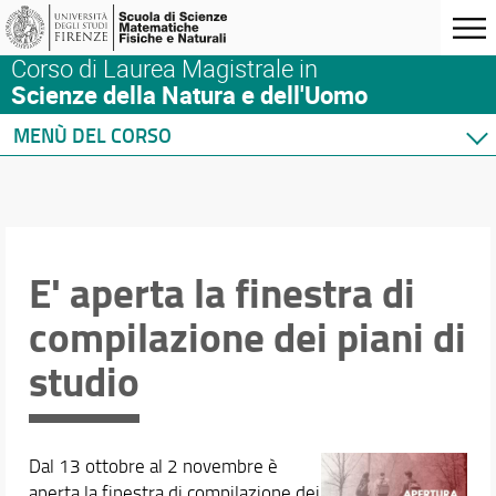
Corso di Laurea Magistrale in
Scienze della Natura e dell'Uomo
MENÙ DEL CORSO
Home
Corso di studio
Didattica
Verbali e Relazioni
E' aperta la finestra di
Orario e calendari
compilazione dei piani di
studio
Dal 13 ottobre al 2 novembre è
aperta la finestra di compilazione dei